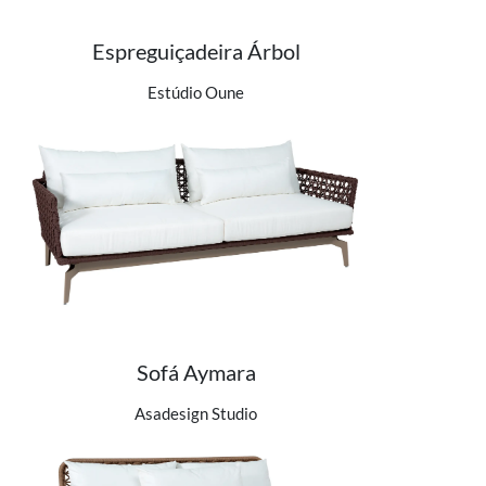
Espreguiçadeira Árbol
Ver detalhes do produto
Estúdio Oune
Sofá Aymara
Ver detalhes do produto
Asadesign Studio