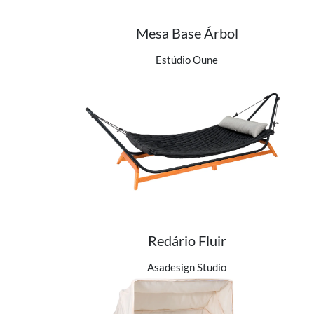
Mesa Base Árbol
Ver detalhes do produto
Estúdio Oune
Redário Fluir
Ver detalhes do produto
Asadesign Studio