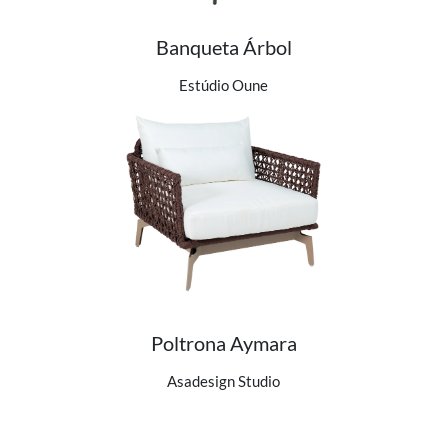
Banqueta Árbol
Ver detalhes do produto
Estúdio Oune
Poltrona Aymara
Ver detalhes do produto
Asadesign Studio