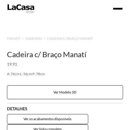
CADEIRA C/ BRAÇO MANATÍ
MANATÍ
CADEIRAS
Cadeira c/ Braço Manatí
19.91
A: 76cm L: 56cm P: 78cm
Ver Modelo 3D
DETALHES
Ver os acabamentos disponíveis
Ver linha completa