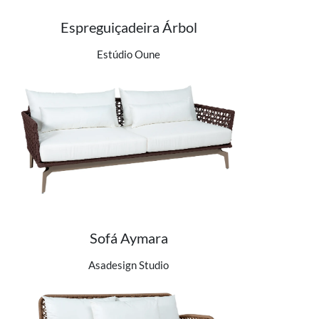
Espreguiçadeira Árbol
Ver detalhes do produto
Estúdio Oune
Sofá Aymara
Ver detalhes do produto
Asadesign Studio