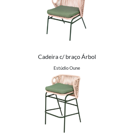
Cadeira c/ braço Árbol
Ver detalhes do produto
Estúdio Oune