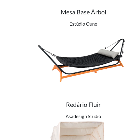
Mesa Base Árbol
Ver detalhes do produto
Estúdio Oune
Redário Fluir
Ver detalhes do produto
Asadesign Studio