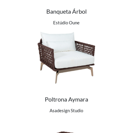
Banqueta Árbol
Ver detalhes do produto
Estúdio Oune
Poltrona Aymara
Ver detalhes do produto
Asadesign Studio