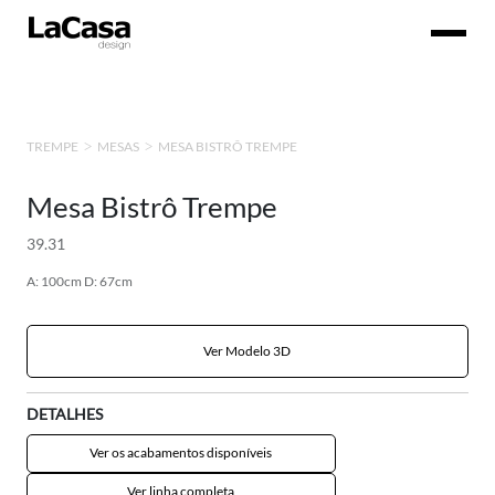
MESA BISTRÔ TREMPE
TREMPE
MESAS
Mesa Bistrô Trempe
39.31
A: 100cm D: 67cm
Ver Modelo 3D
DETALHES
Ver os acabamentos disponíveis
Ver linha completa