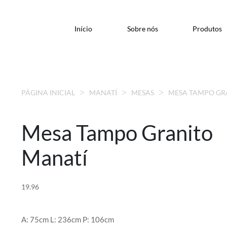
Início
Sobre nós
Produtos
PÁGINA INICIAL
MANATÍ
MESAS
MESA TAMPO GR
Mesa Tampo Granito
Manatí
19.96
A: 75cm L: 236cm P: 106cm