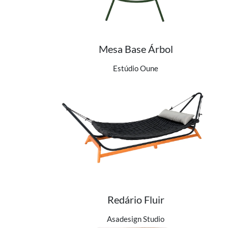
Mesa Base Árbol
Ver detalhes do produto
Estúdio Oune
Redário Fluir
Ver detalhes do produto
Asadesign Studio