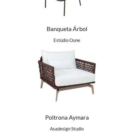
Banqueta Árbol
Ver detalhes do produto
Estúdio Oune
Poltrona Aymara
Ver detalhes do produto
Asadesign Studio