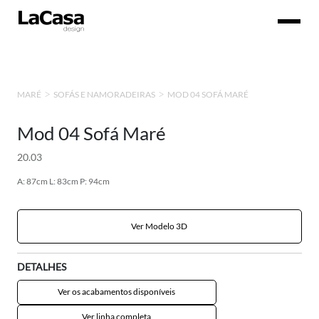
MOD 04 SOFÁ MARÉ
MARÉ
SOFÁS E NAMORADEIRAS
Mod 04 Sofá Maré
20.03
A: 87cm L: 83cm P: 94cm
Ver Modelo 3D
DETALHES
Ver os acabamentos disponíveis
Ver linha completa