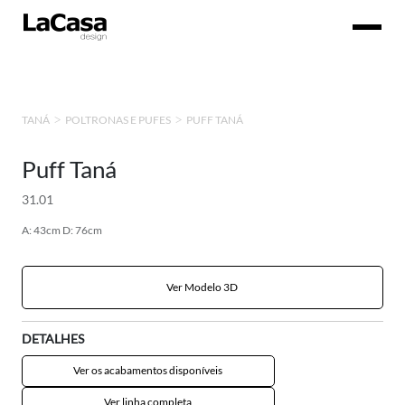
PUFF TANÁ
TANÁ
POLTRONAS E PUFES
Puff Taná
31.01
A: 43cm D: 76cm
Ver Modelo 3D
DETALHES
Ver os acabamentos disponíveis
Ver linha completa